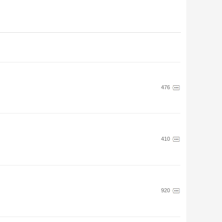
476
410
920