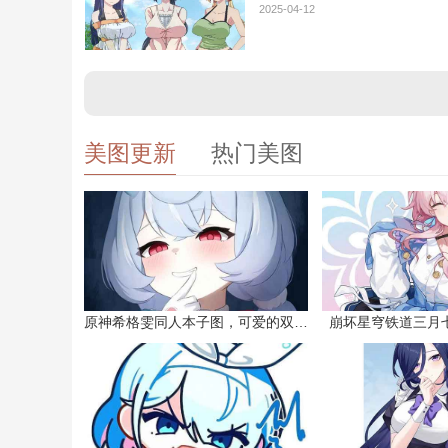
2025-04-12
美图更新
热门美图
原神希格雯同人本子图，可爱的双马尾
崩坏星穹铁道三月