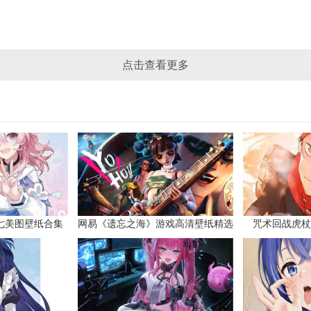
点击查看更多
七美图壁纸合集
网易《遗忘之海》游戏高清壁纸精选
咒术回战虎杖