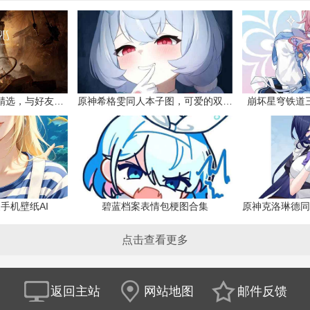
小小梦魇3高清壁纸精选，与好友一同面对恐惧
原神希格雯同人本子图，可爱的双马尾
崩坏星穹铁道
手机壁纸AI
碧蓝档案表情包梗图合集
点击查看更多
返回主站
网站地图
邮件反馈