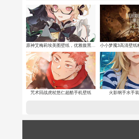
原神艾梅莉埃美图壁纸，优雅腹黑眼镜娘
咒术回战虎杖悠仁超酷手机壁纸
火影纲手水手装