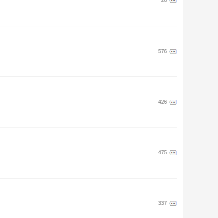
26
576
426
475
337