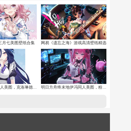
三月七美图壁纸合集
网易《遗忘之海》游戏高清壁纸精选
原神克洛琳德同人美图，克洛琳德战败会怎样
明日方舟终末地伊冯同人美图，粉毛恶魔伊冯