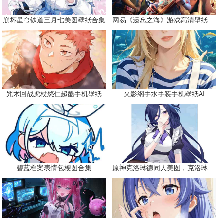
崩坏星穹铁道三月七美图壁纸合集
网易《遗忘之海》游戏高清壁纸精选
咒术回战虎杖悠仁超酷手机壁纸
火影纲手水手装手机壁纸AI
碧蓝档案表情包梗图合集
原神克洛琳德同人美图，克洛琳德战败会怎样