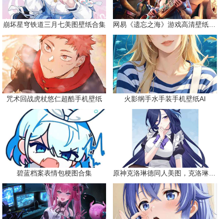
崩坏星穹铁道三月七美图壁纸合集
网易《遗忘之海》游戏高清壁纸精选
咒术回战虎杖悠仁超酷手机壁纸
火影纲手水手装手机壁纸AI
碧蓝档案表情包梗图合集
原神克洛琳德同人美图，克洛琳德战败会怎样