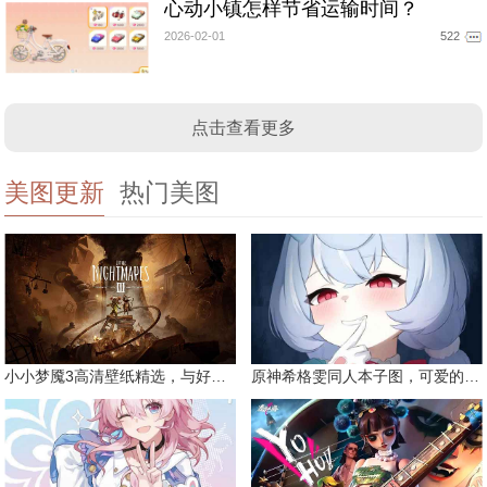
心动小镇怎样节省运输时间？
2026-02-01
522
点击查看更多
美图更新
热门美图
小小梦魇3高清壁纸精选，与好友一同面对恐惧
原神希格雯同人本子图，可爱的双马尾