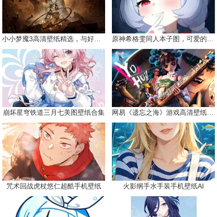
小小梦魇3高清壁纸精选，与好友一同面对恐惧
原神希格雯同人本子图，可爱的双马尾
崩坏星穹铁道三月七美图壁纸合集
网易《遗忘之海》游戏高清壁纸精选
咒术回战虎杖悠仁超酷手机壁纸
火影纲手水手装手机壁纸AI