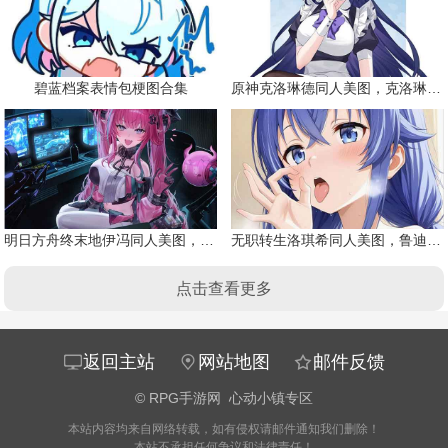
碧蓝档案表情包梗图合集
原神克洛琳德同人美图，克洛琳德战败会怎样
明日方舟终末地伊冯同人美图，粉毛恶魔伊冯
无职转生洛琪希同人美图，鲁迪的二老婆
点击查看更多
返回主站
网站地图
邮件反馈
©
RPG手游网
心动小镇专区
本站内容均来自网络转载，如有侵权请邮件通知我们删除！
本站不承担任何争议和法律责任！