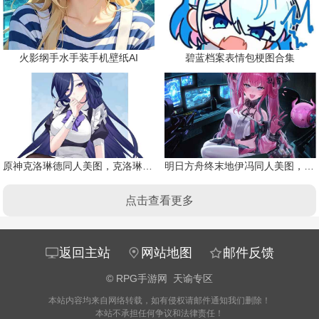
火影纲手水手装手机壁纸AI
碧蓝档案表情包梗图合集
原神克洛琳德同人美图，克洛琳德战败会怎样
明日方舟终末地伊冯同人美图，粉毛恶魔伊冯
点击查看更多
返回主站
网站地图
邮件反馈
©
RPG手游网
天谕专区
本站内容均来自网络转载，如有侵权请邮件通知我们删除！
本站不承担任何争议和法律责任！