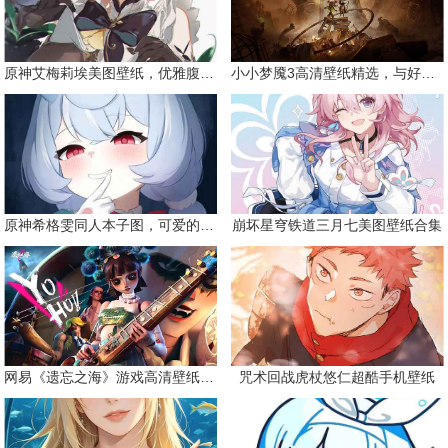
原神艾梅莉埃美图壁纸，优雅腹黑眼镜娘
小小梦魇3高清壁纸精选，与好友一同面对恐惧
原神希格雯同人本子图，可爱的双马尾
崩坏星穹铁道三月七美图壁纸合集
网易《遗忘之海》游戏高清壁纸精选
咒术回战虎杖悠仁超酷手机壁纸