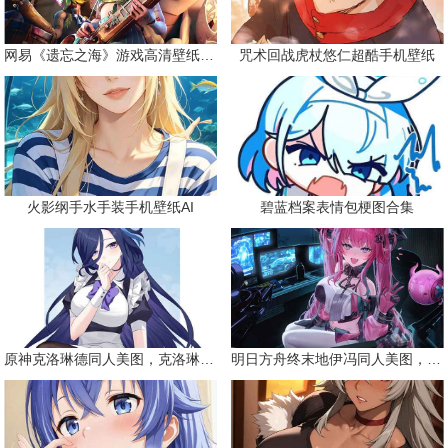
网易《遗忘之海》游戏高清壁纸精选
咒术回战虎杖悠仁超酷手机壁纸
火影纲手水手装手机壁纸AI
碧蓝档案表情包梗图合集
原神克洛琳德同人美图，克洛琳德战败会怎样
明日方舟终末地伊冯同人美图，粉毛恶魔伊冯