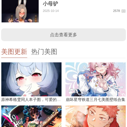
小母驴
2025-10-14
2578
点击查看更多
美图更新
热门美图
原神希格雯同人本子图，可爱的双马尾
崩坏星穹铁道三月七美图壁纸合集