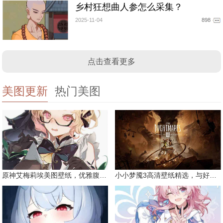
乡村狂想曲人参怎么采集？
2025-11-04
898
点击查看更多
美图更新
热门美图
原神艾梅莉埃美图壁纸，优雅腹黑眼镜娘
小小梦魇3高清壁纸精选，与好友一同面对恐惧