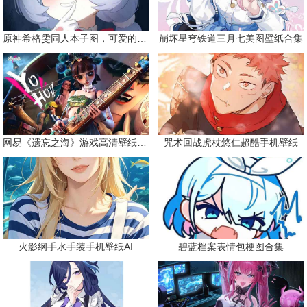
原神希格雯同人本子图，可爱的双马尾
崩坏星穹铁道三月七美图壁纸合集
网易《遗忘之海》游戏高清壁纸精选
咒术回战虎杖悠仁超酷手机壁纸
火影纲手水手装手机壁纸AI
碧蓝档案表情包梗图合集