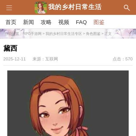
我的乡村日常生活
首页
新闻
攻略
视频
FAQ
图鉴
当前位置：
RPG手游网
>
我的乡村日常生活专区
>
角色图鉴
> 正文
黛西
2025-12-11
来源：互联网
点击：570