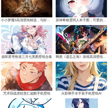
小小梦魇3高清壁纸精选，与好友一同面对恐惧
原神希格雯同人本子图，可爱的双马尾
崩坏星穹铁道三月七美图壁纸合集
网易《遗忘之海》游戏高清壁纸精选
咒术回战虎杖悠仁超酷手机壁纸
火影纲手水手装手机壁纸AI