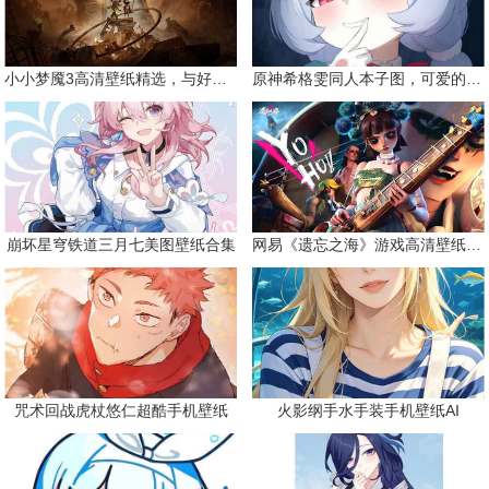
小小梦魇3高清壁纸精选，与好友一同面对恐惧
原神希格雯同人本子图，可爱的双马尾
崩坏星穹铁道三月七美图壁纸合集
网易《遗忘之海》游戏高清壁纸精选
咒术回战虎杖悠仁超酷手机壁纸
火影纲手水手装手机壁纸AI