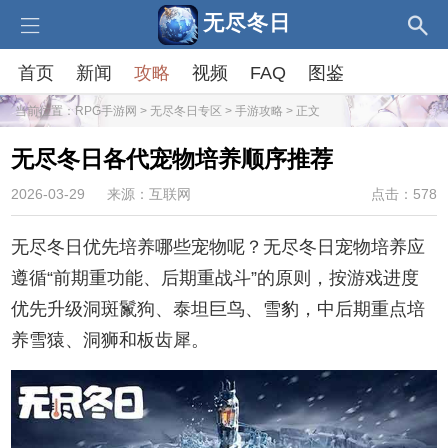
无尽冬日
首页
新闻
攻略
视频
FAQ
图鉴
当前位置：
RPG手游网
>
无尽冬日专区
>
手游攻略
> 正文
无尽冬日各代宠物培养顺序推荐
2026-03-29
来源：互联网
点击：578
无尽冬日优先培养哪些宠物呢？无尽冬日宠物培养应
遵循“前期重功能、后期重战斗”的原则，按游戏进度
优先升级洞斑鬣狗、泰坦巨鸟、雪豹，中后期重点培
养雪猿、洞狮和板齿犀。