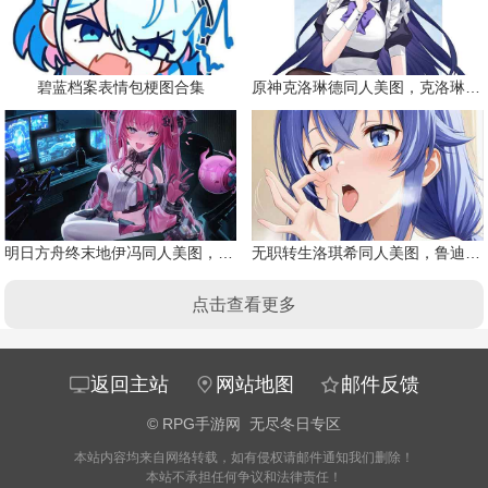
碧蓝档案表情包梗图合集
原神克洛琳德同人美图，克洛琳德战败会怎样
明日方舟终末地伊冯同人美图，粉毛恶魔伊冯
无职转生洛琪希同人美图，鲁迪的二老婆
点击查看更多
返回主站
网站地图
邮件反馈
©
RPG手游网
无尽冬日专区
本站内容均来自网络转载，如有侵权请邮件通知我们删除！
本站不承担任何争议和法律责任！