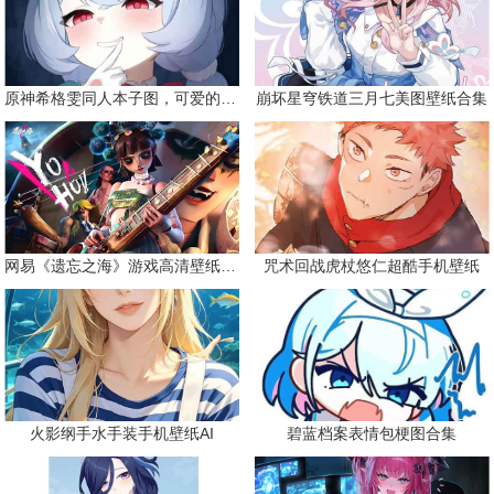
原神希格雯同人本子图，可爱的双马尾
崩坏星穹铁道三月七美图壁纸合集
网易《遗忘之海》游戏高清壁纸精选
咒术回战虎杖悠仁超酷手机壁纸
火影纲手水手装手机壁纸AI
碧蓝档案表情包梗图合集