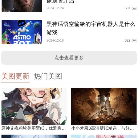
像预售开启！
2024-12-24
507
黑神话悟空输给的宇宙机器人是什么
游戏
2024-12-16
522
点击查看更多
美图更新
热门美图
原神艾梅莉埃美图壁纸，优雅腹黑眼镜娘
小小梦魇3高清壁纸精选，与好友一同面对恐惧