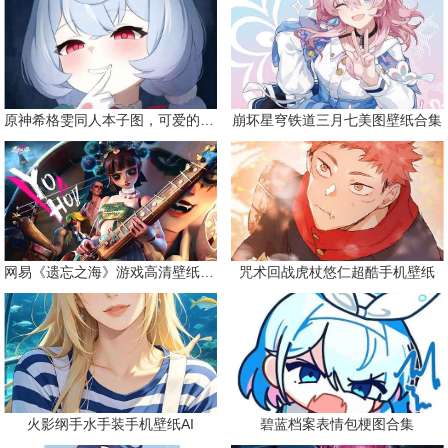
原神希格雯同人本子图，可爱的双马尾
崩坏星穹铁道三月七美图壁纸合集
网易《遗忘之海》游戏高清壁纸精选
咒术回战虎杖悠仁超酷手机壁纸
火影纲手水手装手机壁纸AI
碧蓝档案表情包梗图合集