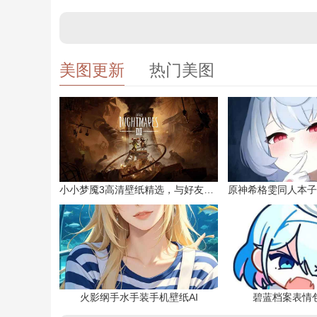
美图更新
热门美图
小小梦魇3高清壁纸精选，与好友一同面对恐惧
火影纲手水手装手机壁纸AI
碧蓝档案表情