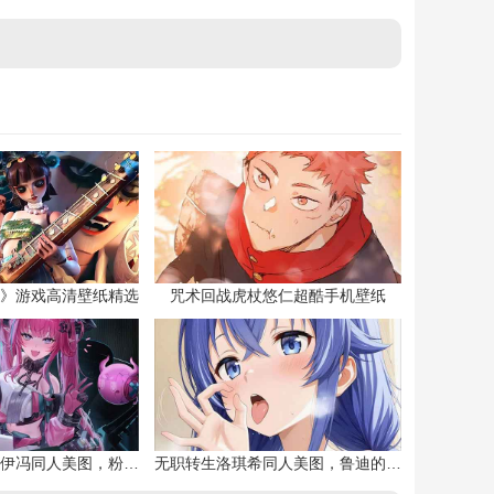
》游戏高清壁纸精选
咒术回战虎杖悠仁超酷手机壁纸
明日方舟终末地伊冯同人美图，粉毛恶魔伊冯
无职转生洛琪希同人美图，鲁迪的二老婆