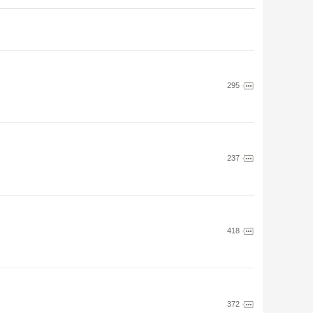
295
237
418
372