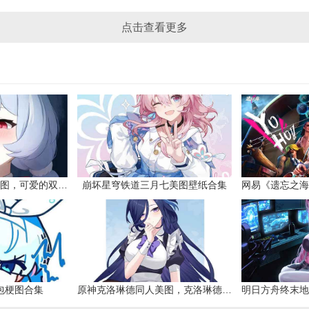
点击查看更多
原神希格雯同人本子图，可爱的双马尾
崩坏星穹铁道三月七美图壁纸合集
网易《遗忘之海
包梗图合集
原神克洛琳德同人美图，克洛琳德战败会怎样