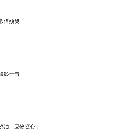
假借须臾
破影一击；
浇油、应物随心；