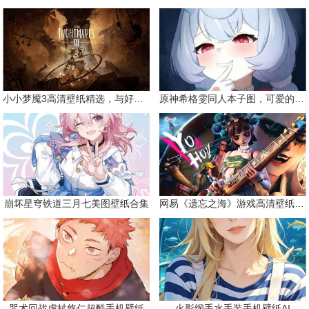
小小梦魇3高清壁纸精选，与好友一同面对恐惧
原神希格雯同人本子图，可爱的双马尾
崩坏星穹铁道三月七美图壁纸合集
网易《遗忘之海》游戏高清壁纸精选
咒术回战虎杖悠仁超酷手机壁纸
火影纲手水手装手机壁纸AI