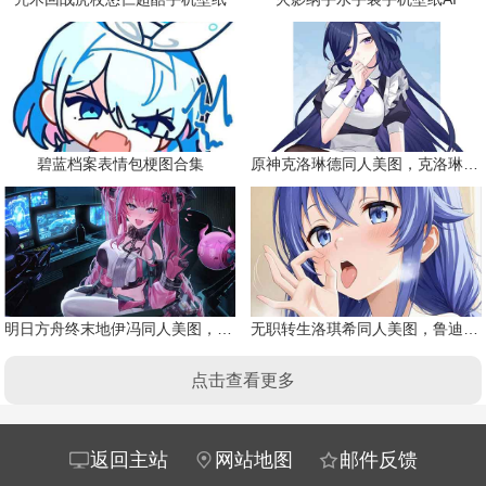
碧蓝档案表情包梗图合集
原神克洛琳德同人美图，克洛琳德战败会怎样
明日方舟终末地伊冯同人美图，粉毛恶魔伊冯
无职转生洛琪希同人美图，鲁迪的二老婆
点击查看更多
返回主站
网站地图
邮件反馈