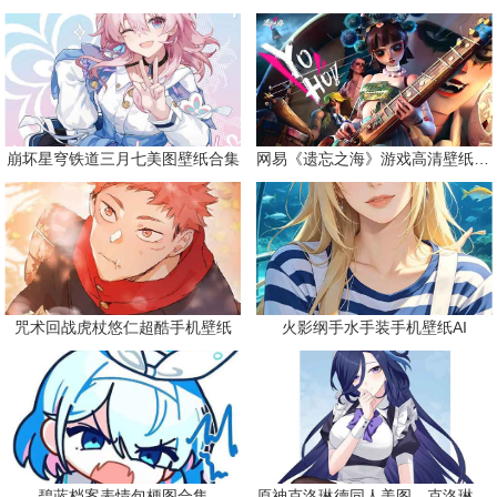
崩坏星穹铁道三月七美图壁纸合集
网易《遗忘之海》游戏高清壁纸精选
咒术回战虎杖悠仁超酷手机壁纸
火影纲手水手装手机壁纸AI
碧蓝档案表情包梗图合集
原神克洛琳德同人美图，克洛琳德战败会怎样