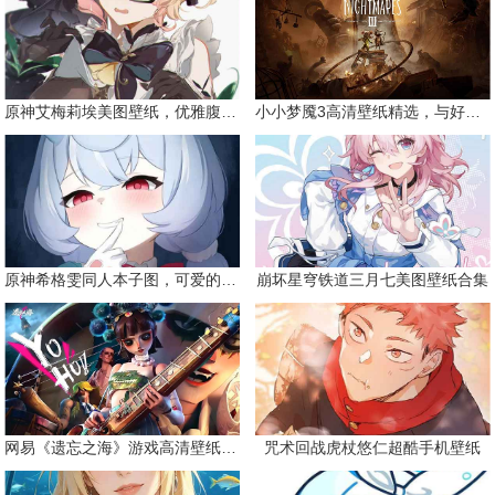
原神艾梅莉埃美图壁纸，优雅腹黑眼镜娘
小小梦魇3高清壁纸精选，与好友一同面对恐惧
原神希格雯同人本子图，可爱的双马尾
崩坏星穹铁道三月七美图壁纸合集
网易《遗忘之海》游戏高清壁纸精选
咒术回战虎杖悠仁超酷手机壁纸