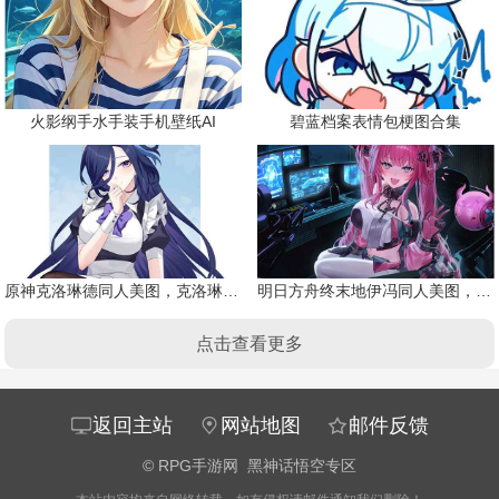
火影纲手水手装手机壁纸AI
碧蓝档案表情包梗图合集
原神克洛琳德同人美图，克洛琳德战败会怎样
明日方舟终末地伊冯同人美图，粉毛恶魔伊冯
点击查看更多
返回主站
网站地图
邮件反馈
©
RPG手游网
黑神话悟空专区