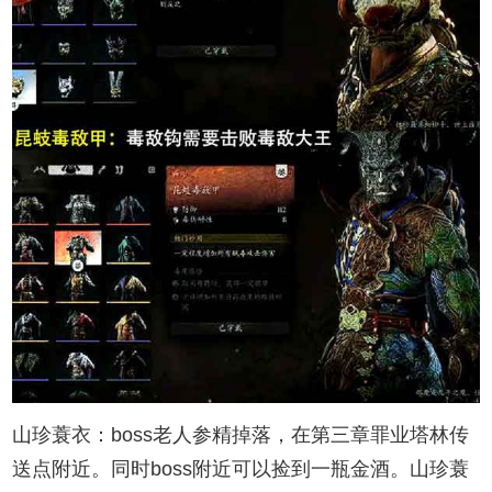
山珍蓑衣：boss老人参精掉落，在第三章罪业塔林传
送点附近。同时boss附近可以捡到一瓶金酒。山珍蓑