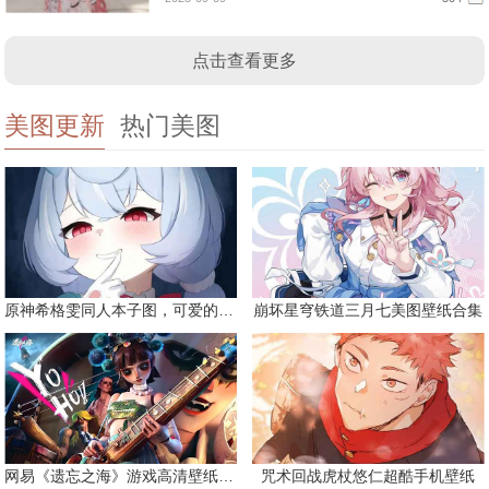
点击查看更多
美图更新
热门美图
原神希格雯同人本子图，可爱的双马尾
崩坏星穹铁道三月七美图壁纸合集
网易《遗忘之海》游戏高清壁纸精选
咒术回战虎杖悠仁超酷手机壁纸