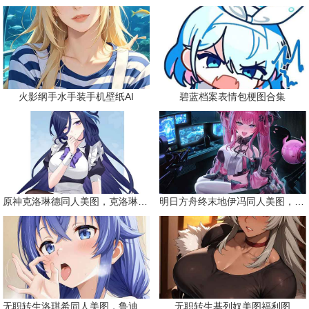
火影纲手水手装手机壁纸AI
碧蓝档案表情包梗图合集
原神克洛琳德同人美图，克洛琳德战败会怎样
明日方舟终末地伊冯同人美图，粉毛恶魔伊冯
无职转生洛琪希同人美图，鲁迪的二老婆
无职转生基列奴美图福利图