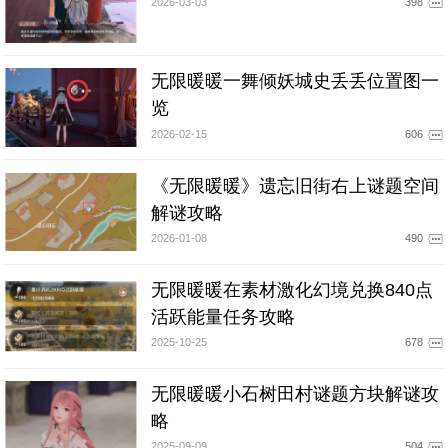
2026-03-03
398
无限暖暖一舞倾妖城史丢丢位置图一
览
2026-02-15
606
《无限暖暖》遗忘旧街右上谜题空间
解谜攻略
2026-01-08
490
无限暖暖在素材激化幻境兑换840点
活跃能量任务攻略
2025-10-25
678
无限暖暖小石树田村谜题方块解谜攻
略
2025-09-09
504