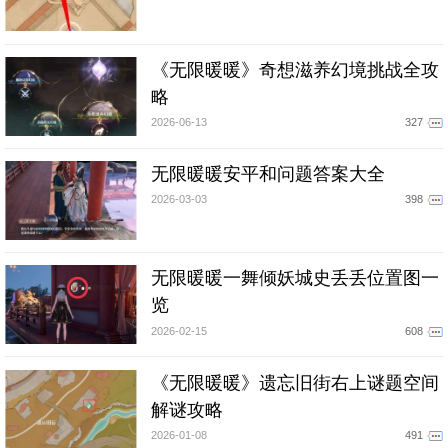
《无限暖暖》奇想滋养幻境挑战全攻
略
2026-06-13
327
无限暖暖安平和问题答案大全
2026-03-03
398
无限暖暖一舞倾妖城史丢丢位置图一
览
2026-02-15
608
《无限暖暖》遗忘旧街右上谜题空间
解谜攻略
2026-01-08
491