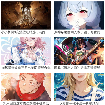
小小梦魇3高清壁纸精选，与好友一同面对恐惧
原神希格雯同人本子图，可爱的双马尾
崩坏星穹铁道三月七美图壁纸合集
网易《遗忘之海》游戏高清壁纸精选
咒术回战虎杖悠仁超酷手机壁纸
火影纲手水手装手机壁纸AI