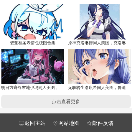
碧蓝档案表情包梗图合集
原神克洛琳德同人美图，克洛琳德战败会怎样
明日方舟终末地伊冯同人美图，粉毛恶魔伊冯
无职转生洛琪希同人美图，鲁迪的二老婆
点击查看更多
返回主站
网站地图
邮件反馈