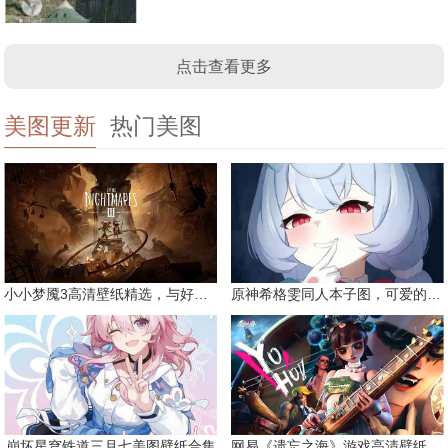
点击查看更多
美图更新
热门美图
小小梦魇3高清壁纸精选，与好友一同面对恐惧
原神希格雯同人本子图，可爱的双马尾
崩坏星穹铁道三月七美图壁纸合集
网易《遗忘之海》游戏高清壁纸精选