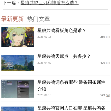
下一篇：
星痕共鸣巨刃和神盾怎么选？
最新更新
热门文章
星痕共鸣看板角色是谁？
2026-07-18
285
星痕共鸣天赋点一共多少？
2026-04-02
426
星痕共鸣词条有哪些 装备词条属性
介绍
2026-01-13
543
星痕共鸣官网入口在哪 星痕共鸣各