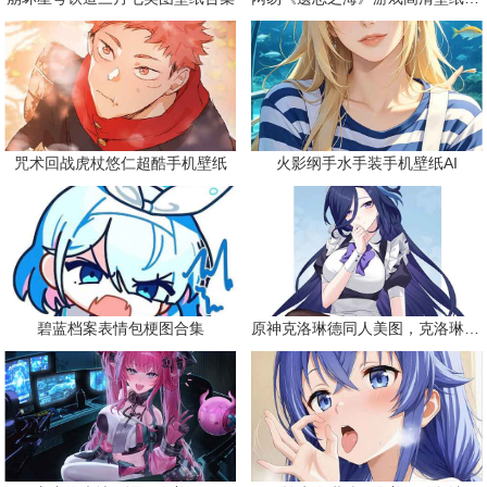
咒术回战虎杖悠仁超酷手机壁纸
火影纲手水手装手机壁纸AI
碧蓝档案表情包梗图合集
原神克洛琳德同人美图，克洛琳德战败会怎样