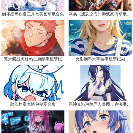
崩坏星穹铁道三月七美图壁纸合集
网易《遗忘之海》游戏高清壁纸精选
咒术回战虎杖悠仁超酷手机壁纸
火影纲手水手装手机壁纸AI
碧蓝档案表情包梗图合集
原神克洛琳德同人美图，克洛琳德战败会怎样