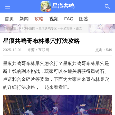
星痕共鸣
首页
新闻
攻略
视频
FAQ
图鉴
当前位置：
RPG手游网
>
星痕共鸣专区
>
手游攻略
> 正文
星痕共鸣哥布林巢穴打法攻略
2025-12-01
来源：互联网
点击：549
星痕共鸣哥布林巢穴怎么打？星痕共鸣哥布林巢穴是
新上线的副本挑战，玩家可以在通关后获得重铸石、
卢诺和合金碎片等奖励，下面为大家带来哥布林巢穴
的详细打法攻略，一起来看看吧。