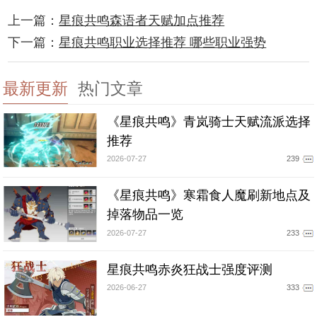
上一篇：
星痕共鸣森语者天赋加点推荐
下一篇：
星痕共鸣职业选择推荐 哪些职业强势
最新更新
热门文章
《星痕共鸣》青岚骑士天赋流派选择
推荐
2026-07-27
239
《星痕共鸣》寒霜食人魔刷新地点及
掉落物品一览
2026-07-27
233
星痕共鸣赤炎狂战士强度评测
2026-06-27
333