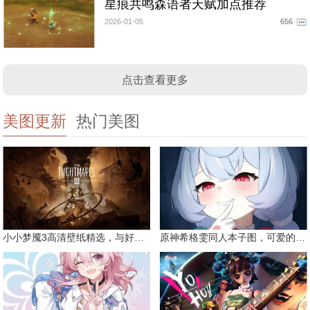
星痕共鸣森语者天赋加点推荐
2026-01-05
656
点击查看更多
美图更新
热门美图
小小梦魇3高清壁纸精选，与好友一同面对恐惧
原神希格雯同人本子图，可爱的双马尾