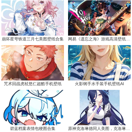
崩坏星穹铁道三月七美图壁纸合集
网易《遗忘之海》游戏高清壁纸精选
咒术回战虎杖悠仁超酷手机壁纸
火影纲手水手装手机壁纸AI
碧蓝档案表情包梗图合集
原神克洛琳德同人美图，克洛琳德战败会怎样