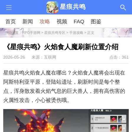
星痕共鸣
首页
新闻
攻略
视频
FAQ
图鉴
当前位置：
RPG手游网
>
星痕共鸣专区
>
手游攻略
> 正文
《星痕共鸣》火焰食人魔刷新位置介绍
2026-05-26
来源：互联网
点击：361
星痕共鸣火焰食人魔在哪出？火焰食人魔将会出现在
阿斯特利亚平原，登陆站遗址，刷新时间是每个整
点，浑身散发着火焰气息的巨大兽人，拥有高伤害的
火属性攻击，小心被烫伤哦。