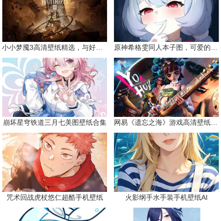
小小梦魇3高清壁纸精选，与好友一同面对恐惧
原神希格雯同人本子图，可爱的双马尾
崩坏星穹铁道三月七美图壁纸合集
网易《遗忘之海》游戏高清壁纸精选
咒术回战虎杖悠仁超酷手机壁纸
火影纲手水手装手机壁纸AI