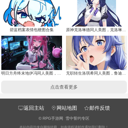
碧蓝档案表情包梗图合集
原神克洛琳德同人美图，克洛琳德战败会怎样
明日方舟终末地伊冯同人美图，粉毛恶魔伊冯
无职转生洛琪希同人美图，鲁迪的二老婆
点击查看更多
返回主站
网站地图
邮件反馈
©
RPG手游网
雪中誓约专区
本站内容均来自网络转载，如有侵权请邮件通知我们删除！