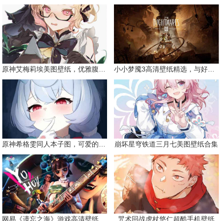
原神艾梅莉埃美图壁纸，优雅腹黑眼镜娘
小小梦魇3高清壁纸精选，与好友一同面对恐惧
原神希格雯同人本子图，可爱的双马尾
崩坏星穹铁道三月七美图壁纸合集
网易《遗忘之海》游戏高清壁纸精选
咒术回战虎杖悠仁超酷手机壁纸