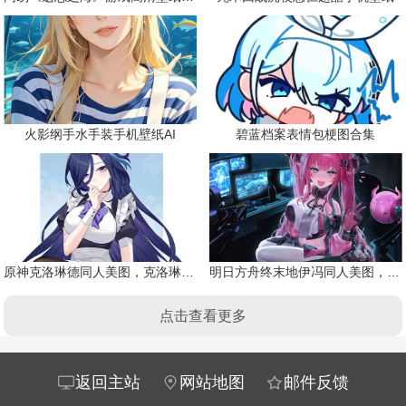
火影纲手水手装手机壁纸AI
碧蓝档案表情包梗图合集
原神克洛琳德同人美图，克洛琳德战败会怎样
明日方舟终末地伊冯同人美图，粉毛恶魔伊冯
点击查看更多
返回主站
网站地图
邮件反馈