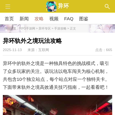
异环
首页
新闻
攻略
视频
FAQ
图鉴
当前位置：
RPG手游网
>
异环专区
>
手游攻略
> 正文
异环轨外之境玩法攻略
2025-11-13
来源：互联网
点击：665
异环中的轨外之境是一种独具特色的挑战模式，吸引
了众多玩家的关注。该玩法以电车闯关为核心机制，
共包含10个独立站点，每个站点对应一个独特关卡。
下面带来轨外之境高效通关技巧指南，一起看看吧！