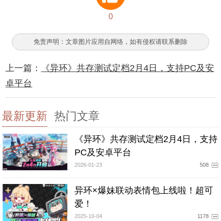
0
免责声明：文章图片应用自网络，如有侵权请联系删除
上一篇：
《异环》共存测试定档2月4日，支持PC及安
卓平台
最新更新
热门文章
《异环》共存测试定档2月4日，支持
PC及安卓平台
2026-01-23
508
异环×爆妹联动表情包上线啦！超可
爱！
2025-10-04
1178