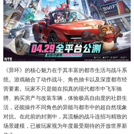
《异环》的核心魅力在于其丰富的都市生活与战斗系
统。游戏融合了动作战斗、角色抽卡以及深度都市经
营要素。玩家不只是能在拟真的现代都市中飞车驰
骋、购买房产与改装车辆，体验极高自由度的社群生
活，还能操作不同角色的异能与都市中的超自然现象
对抗。在此前的封测中，其流畅的战斗连招与精致的
场景建模，已被玩家视为年度最受期待的开放世界新