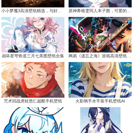
小小梦魇3高清壁纸精选，与好友一同面对恐惧
原神希格雯同人本子图，可爱的双马尾
崩坏星穹铁道三月七美图壁纸合集
网易《遗忘之海》游戏高清壁纸精选
咒术回战虎杖悠仁超酷手机壁纸
火影纲手水手装手机壁纸AI