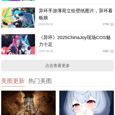
异环手游薄荷立绘壁纸图片，异环看
板娘
2025-09-01
1738
《异环》2025ChinaJoy现场COS魅
力十足
2025-08-25
1066
点击查看更多
美图更新
热门美图