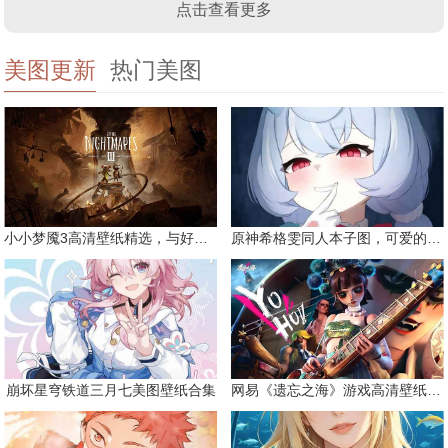
点击查看更多
美图更新
热门美图
小小梦魇3高清壁纸精选，与好友一同面对恐惧
原神希格雯同人本子图，可爱的双马尾
崩坏星穹铁道三月七美图壁纸合集
网易《遗忘之海》游戏高清壁纸精选