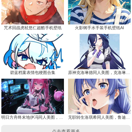
咒术回战虎杖悠仁超酷手机壁纸
火影纲手水手装手机壁纸AI
碧蓝档案表情包梗图合集
原神克洛琳德同人美图，克洛琳德战败会怎样
明日方舟终末地伊冯同人美图，粉毛恶魔伊冯
无职转生洛琪希同人美图，鲁迪的二老婆
点击查看更多