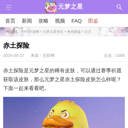
元梦之星
首页
新闻
攻略
视频
FAQ
图鉴
当前位置：
RPG手游网
>
元梦之星专区
>
角色图鉴
> 正文
赤土探险
2025-09-27
来源：互联网
点击：1005
赤土探险是元梦之星的稀有皮肤，可以通过赛季祈愿
获取该皮肤，那么元梦之星赤土探险皮肤怎么样呢？
下面一起来看看吧。