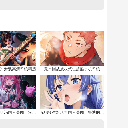
》游戏高清壁纸精选
咒术回战虎杖悠仁超酷手机壁纸
明日方舟终末地伊冯同人美图，粉毛恶魔伊冯
无职转生洛琪希同人美图，鲁迪的二老婆