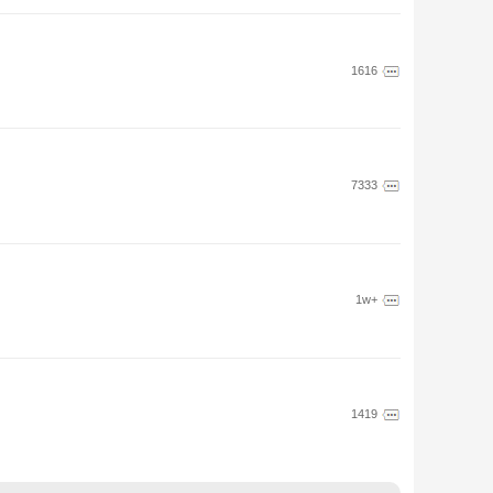
1616
7333
1w+
1419