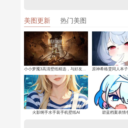
美图更新
热门美图
小小梦魇3高清壁纸精选，与好友一同面对恐惧
火影纲手水手装手机壁纸AI
碧蓝档案表情