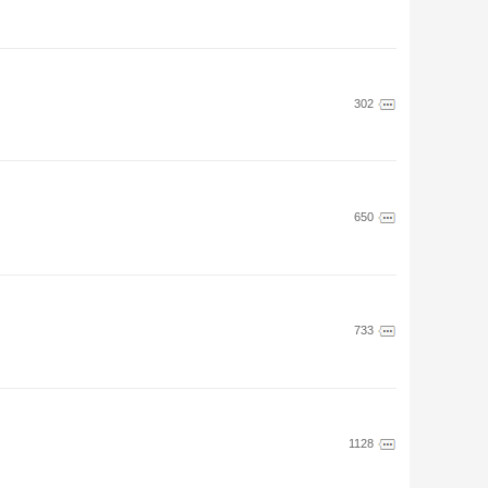
302
650
733
1128