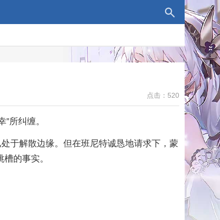
点击：520
幸”所纠缠。
，已处于解散边缘。但在班尼特诚恳地请求下，蒙
跳槽的事实。