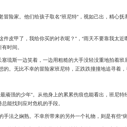
老冒险家。他们给孩子取名“班尼特”，视如己出，精心抚
穿这件皮甲了，我给你买的衬衣呢？”，“雨天不要靠我太
所有时间。
会长塞琉斯一边笑着，一边用粗糙的大手没轻没重地拍着班
想的。无比不幸的冒险家班尼特，正跌跌撞撞地追寻着，被
上最顽强的少年”。从他身上的累累伤痕也能看出，班尼特
特总能找到应对危机的手段。
的手法之娴熟。不幸所带来的另外一个礼物，则是有些“病