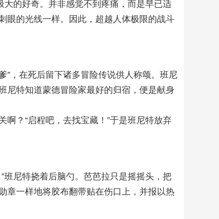
极大的好奇。并非感觉不到疼痛，而是早已适
刺眼的光线一样。因此，超越人体极限的战斗
老爹”，在死后留下诸多冒险传说供人称颂。班尼
班尼特知道蒙德冒险家最好的归宿，便是献身
啊？“启程吧，去找宝藏！”于是班尼特放弃
”班尼特挠着后脑勺。芭芭拉只是摇摇头，把
勋章一样地将胶布翻带贴在伤口上，并报以热