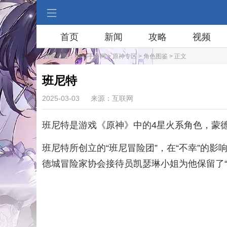
首页
新闻
攻略
视频
当前位置：
RPG手游网
>
原神专区
>
角色图鉴
> 正文
班尼特
2025-03-03
来源：互联网
班尼特是游戏《原神》中的4星火系角色，蒙
班尼特所创立的“班尼冒险团”，在“不幸”的
德城冒险家协会接待员凯瑟琳小姐为他保留了