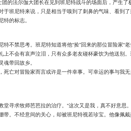
骑士团的法尔伽大团长在见到班尼特战斗的场面后，产生了
对于班尼特来说，只是相当于嗅到了刺鼻的气味、看到了
尼特的标志。
特不禁思考。班尼特知道将他“捡”回来的那位冒险家“
礼上不会有哀声泣泪，只有众多老友碰杯豪饮为他送别。
灵魂带回故乡。
，死亡对冒险家而言或许是一件幸事。可幸运的事与我无关
教堂寻求牧师芭芭拉的治疗。“这次又是我，真不好意思。
绷带。不经意间的关心，却被班尼特视若珍宝。他像佩戴