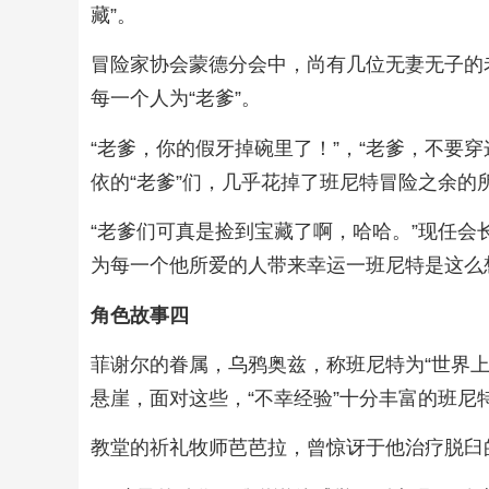
藏”。
冒险家协会蒙德分会中，尚有几位无妻无子的
每一个人为“老爹”。
“老爹，你的假牙掉碗里了！”，“老爹，不要
依的“老爹”们，几乎花掉了班尼特冒险之余的
“老爹们可真是捡到宝藏了啊，哈哈。”现任
为每一个他所爱的人带来幸运一班尼特是这么
角色故事四
菲谢尔的眷属，乌鸦奥兹，称班尼特为“世界
悬崖，面对这些，“不幸经验”十分丰富的班尼
教堂的祈礼牧师芭芭拉，曾惊讶于他治疗脱臼