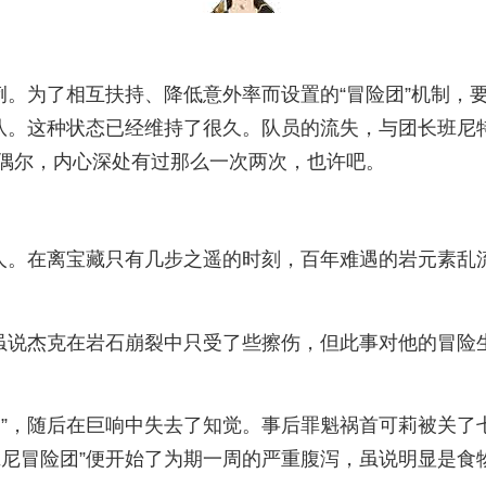
例。为了相互扶持、降低意外率而设置的“冒险团”机制
队。这种状态已经维持了很久。队员的流失，与团长班尼
偶尔，内心深处有过那么一次两次，也许吧。
害人。在离宝藏只有几步之遥的时刻，百年难遇的岩元素乱
”虽说杰克在岩石崩裂中只受了些擦伤，但此事对他的冒险
！”，随后在巨响中失去了知觉。事后罪魁祸首可莉被关了
班尼冒险团”便开始了为期一周的严重腹泻，虽说明显是食