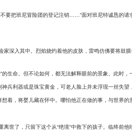
你不要把班尼冒险团的登记注销……”面对班尼特诚恳的请
险家深入其中。烈焰烧灼着他的皮肤，雷鸣仿佛要将鼓膜
境”的生命。但不论如何，都无法解释眼前的景象。此时，
到神兵利器或是珠宝黄金，可老人脸上并未浮现一丝失望
这样想着，将婴儿藏在怀中。哪怕他正在做的事，与世界的
离世了，只留下这个从“绝境”中救下的孩子。临终前他吐出