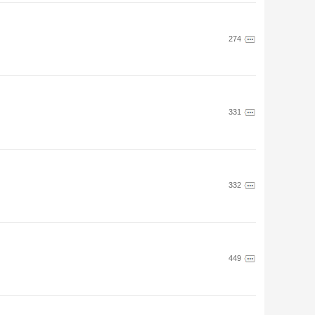
274
331
332
449