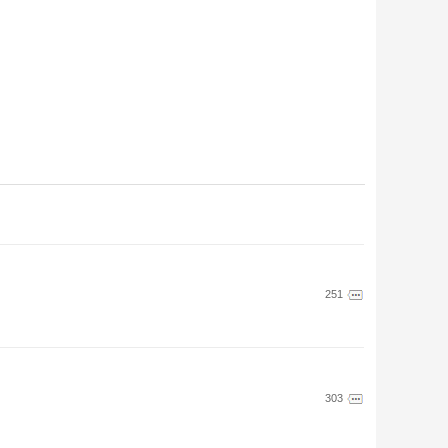
251
303