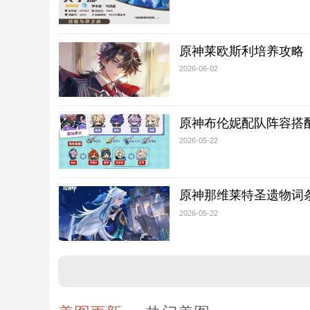
原神莱欧斯利培养攻略
2026-06-02
原神布伦妮配队阵容搭
2026-05-22
原神那维莱特圣遗物词
2026-05-22