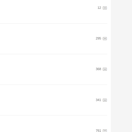
12
295
368
341
761