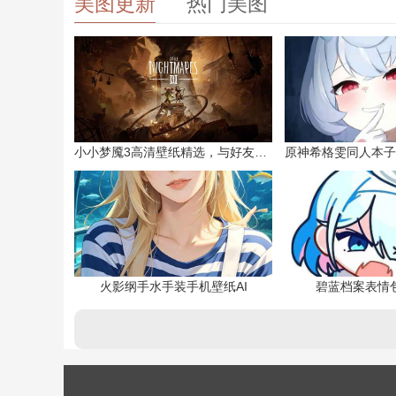
美图更新
热门美图
小小梦魇3高清壁纸精选，与好友一同面对恐惧
火影纲手水手装手机壁纸AI
碧蓝档案表情