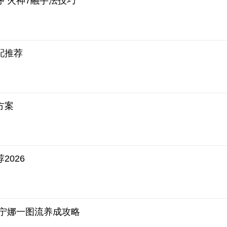
 火神7融手法技巧
配推荐
方案
2026
芙宁娜一图流养成攻略