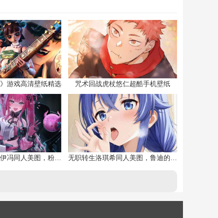
》游戏高清壁纸精选
咒术回战虎杖悠仁超酷手机壁纸
明日方舟终末地伊冯同人美图，粉毛恶魔伊冯
无职转生洛琪希同人美图，鲁迪的二老婆