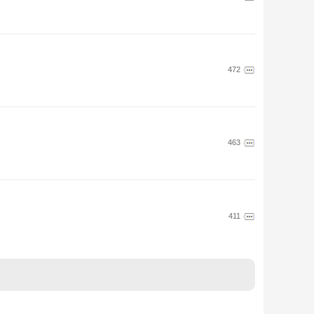
472
463
411