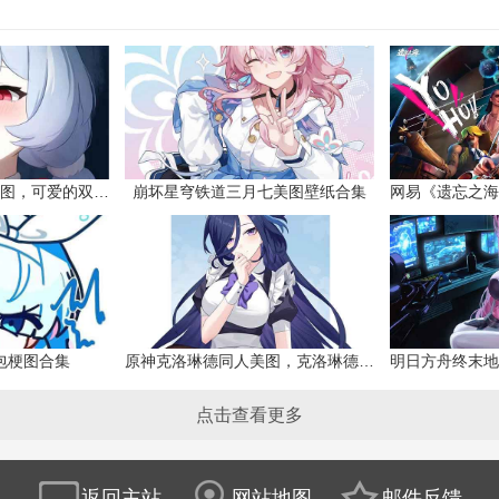
原神希格雯同人本子图，可爱的双马尾
崩坏星穹铁道三月七美图壁纸合集
网易《遗忘之海
包梗图合集
原神克洛琳德同人美图，克洛琳德战败会怎样
点击查看更多
返回主站
网站地图
邮件反馈