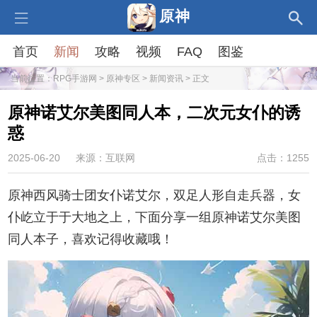
原神
首页
新闻
攻略
视频
FAQ
图鉴
当前位置：
RPG手游网
>
原神专区
>
新闻资讯
> 正文
原神诺艾尔美图同人本，二次元女仆的诱
惑
2025-06-20
来源：互联网
点击：1255
原神西风骑士团女仆诺艾尔，双足人形自走兵器，女
仆屹立于于大地之上，下面分享一组原神诺艾尔美图
同人本子，喜欢记得收藏哦！