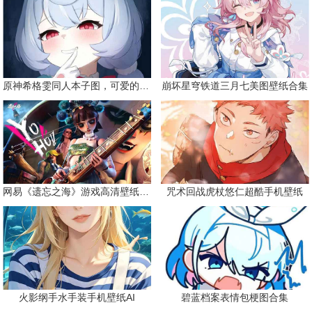
原神希格雯同人本子图，可爱的双马尾
崩坏星穹铁道三月七美图壁纸合集
网易《遗忘之海》游戏高清壁纸精选
咒术回战虎杖悠仁超酷手机壁纸
火影纲手水手装手机壁纸AI
碧蓝档案表情包梗图合集