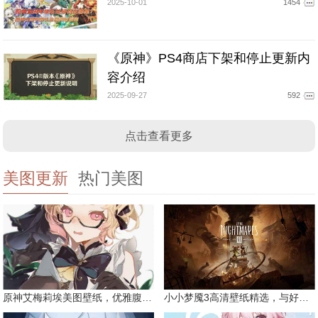
2025-10-01
1454
《原神》PS4商店下架和停止更新内
容介绍
2025-09-27
592
点击查看更多
美图更新
热门美图
原神艾梅莉埃美图壁纸，优雅腹黑眼镜娘
小小梦魇3高清壁纸精选，与好友一同面对恐惧