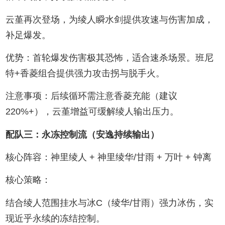
云堇再次登场，为绫人瞬水剑提供攻速与伤害加成，
补足爆发。
优势：首轮爆发伤害极其恐怖，适合速杀场景。班尼
特+香菱组合提供强力攻击拐与脱手火。
注意事项：后续循环需注意香菱充能（建议
220%+），云堇增益可缓解绫人输出压力。
配队三：永冻控制流（安逸持续输出）
核心阵容：神里绫人 + 神里绫华/甘雨 + 万叶 + 钟离
核心策略：
结合绫人范围挂水与冰C（绫华/甘雨）强力冰伤，实
现近乎永续的冻结控制。