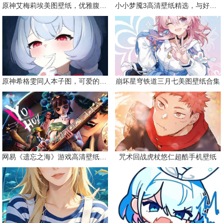
原神艾梅莉埃美图壁纸，优雅腹黑眼镜娘
小小梦魇3高清壁纸精选，与好友一同面对恐惧
原神希格雯同人本子图，可爱的双马尾
崩坏星穹铁道三月七美图壁纸合集
网易《遗忘之海》游戏高清壁纸精选
咒术回战虎杖悠仁超酷手机壁纸