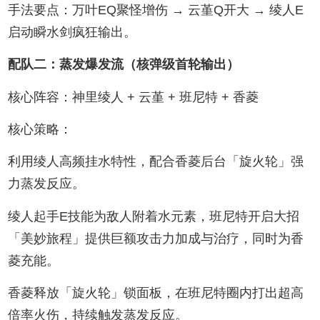
手法要点：万叶EQ聚怪增伤 → 云堇Q开大 → 绫人E
启动瞬水剑疯狂输出。
配队二：蒸发爆发流（核弹级首轮输出）
核心阵容：神里绫人 + 云堇 + 班尼特 + 香菱
核心策略：
利用绫人高频挂水特性，配合香菱后台「旋火轮」强
力蒸发反应。
绫人起手E技能为敌人附着水元素，班尼特开启大招
「美妙旅程」提供巨额攻击力加成与治疗，同时为香
菱充能。
香菱释放「旋火轮」锁面板，在班尼特圈内打出超高
倍率火伤，持续触发蒸发反应。