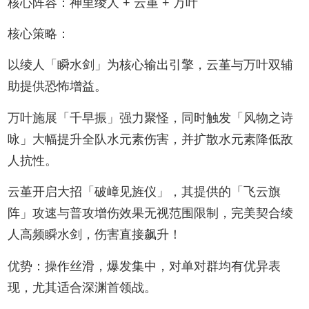
核心阵容：神里绫人 + 云堇 + 万叶
核心策略：
以绫人「瞬水剑」为核心输出引擎，云堇与万叶双辅
助提供恐怖增益。
万叶施展「千早振」强力聚怪，同时触发「风物之诗
咏」大幅提升全队水元素伤害，并扩散水元素降低敌
人抗性。
云堇开启大招「破嶂见旌仪」，其提供的「飞云旗
阵」攻速与普攻增伤效果无视范围限制，完美契合绫
人高频瞬水剑，伤害直接飙升！
优势：操作丝滑，爆发集中，对单对群均有优异表
现，尤其适合深渊首领战。