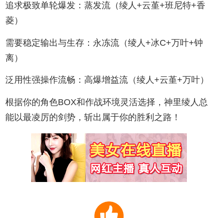
追求极致单轮爆发：蒸发流（绫人+云堇+班尼特+香
菱）
需要稳定输出与生存：永冻流（绫人+冰C+万叶+钟
离）
泛用性强操作流畅：高爆增益流（绫人+云堇+万叶）
根据你的角色BOX和作战环境灵活选择，神里绫人总
能以最凌厉的剑势，斩出属于你的胜利之路！