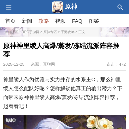
原神
首页
新闻
攻略
视频
FAQ
图鉴
当前位置：
RPG手游网
>
原神专区
>
手游攻略
> 正文
原神神里绫人高爆/蒸发/冻结流派阵容推
荐
2025-12-25
来源：互联网
点击：472
神里绫人作为优雅与实力并存的水系主C，那么神里
绫人怎么配队好呢？怎样解锁他真正的输出潜力？下
面带来原神神里绫人高爆/蒸发/冻结流派阵容推荐，一
起看看吧！