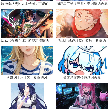
原神希格雯同人本子图，可爱的双马尾
崩坏星穹铁道三月七美图壁纸合集
网易《遗忘之海》游戏高清壁纸精选
咒术回战虎杖悠仁超酷手机壁纸
火影纲手水手装手机壁纸AI
碧蓝档案表情包梗图合集