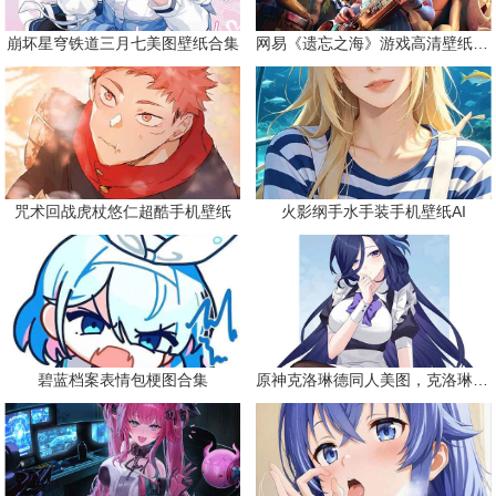
崩坏星穹铁道三月七美图壁纸合集
网易《遗忘之海》游戏高清壁纸精选
咒术回战虎杖悠仁超酷手机壁纸
火影纲手水手装手机壁纸AI
碧蓝档案表情包梗图合集
原神克洛琳德同人美图，克洛琳德战败会怎样