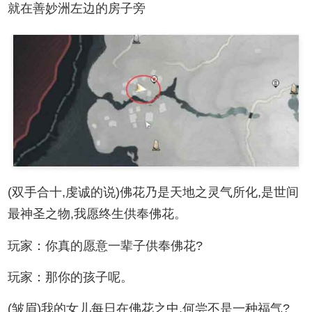
就在善妙洲左边的房子旁
(双手合十,虔诚的说)佛花乃是天地之灵气所化,是世间
最神圣之物,我愿终生供奉佛花。
玩家：你真的愿意一辈子供奉佛花?
玩家：那你的孩子呢。
(皱眉)我的女儿每日在佛花之中,何尝不是一种福气?