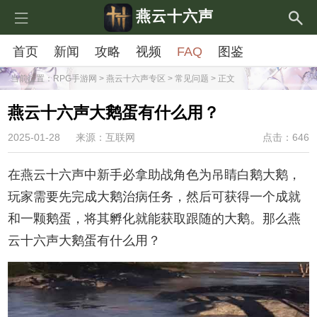
燕云十六声
首页
新闻
攻略
视频
FAQ
图鉴
当前位置：
RPG手游网
>
燕云十六声专区
>
常见问题
> 正文
燕云十六声大鹅蛋有什么用？
2025-01-28
来源：互联网
点击：646
在燕云十六声中新手必拿助战角色为吊睛白鹅大鹅，
玩家需要先完成大鹅治病任务，然后可获得一个成就
和一颗鹅蛋，将其孵化就能获取跟随的大鹅。那么燕
云十六声大鹅蛋有什么用？