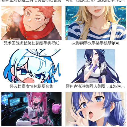
崩坏星穹铁道三月七美图壁纸合集
网易《遗忘之海》游戏高清壁纸精选
咒术回战虎杖悠仁超酷手机壁纸
火影纲手水手装手机壁纸AI
碧蓝档案表情包梗图合集
原神克洛琳德同人美图，克洛琳德战败会怎样