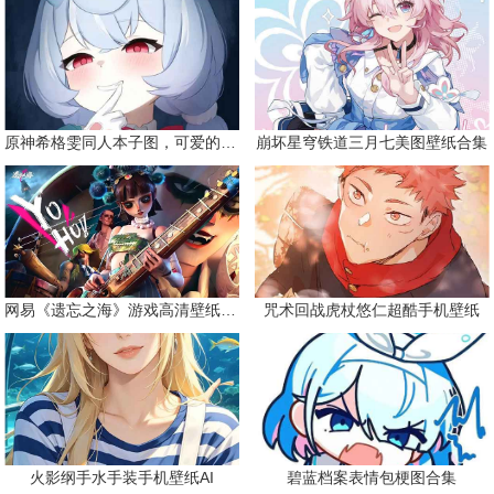
原神希格雯同人本子图，可爱的双马尾
崩坏星穹铁道三月七美图壁纸合集
网易《遗忘之海》游戏高清壁纸精选
咒术回战虎杖悠仁超酷手机壁纸
火影纲手水手装手机壁纸AI
碧蓝档案表情包梗图合集