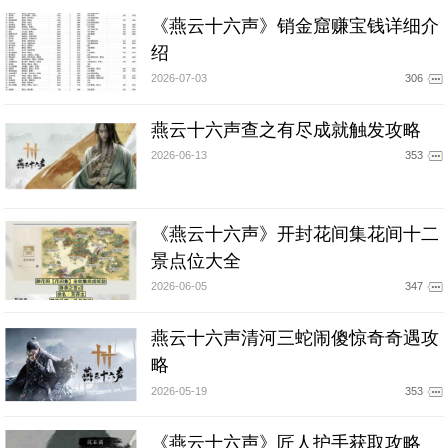
《燕云十六声》销金窟赚宝钱详细介
绍
2026-07-03
306
燕云十六声查之有尽成就触发攻略
2026-06-13
353
《燕云十六声》开封花间集花间十二
景点位大全
2026-06-05
347
燕云十六声清河三蛇闹傻惊奇奇遇攻
略
2026-05-19
353
《燕云十六声》匠人护手获取攻略