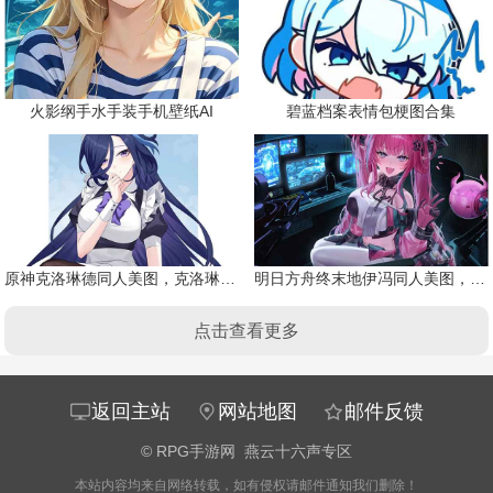
火影纲手水手装手机壁纸AI
碧蓝档案表情包梗图合集
原神克洛琳德同人美图，克洛琳德战败会怎样
明日方舟终末地伊冯同人美图，粉毛恶魔伊冯
点击查看更多
返回主站
网站地图
邮件反馈
©
RPG手游网
燕云十六声专区
本站内容均来自网络转载，如有侵权请邮件通知我们删除！