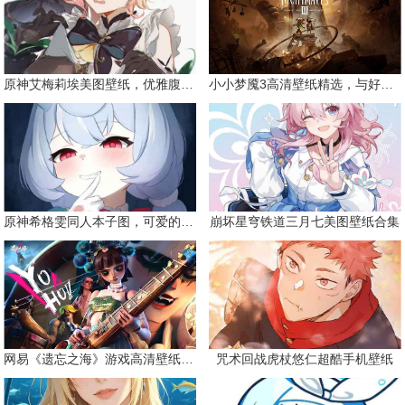
原神艾梅莉埃美图壁纸，优雅腹黑眼镜娘
小小梦魇3高清壁纸精选，与好友一同面对恐惧
原神希格雯同人本子图，可爱的双马尾
崩坏星穹铁道三月七美图壁纸合集
网易《遗忘之海》游戏高清壁纸精选
咒术回战虎杖悠仁超酷手机壁纸