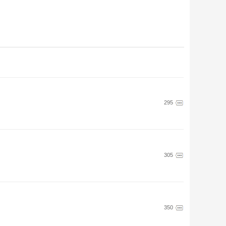
295
305
350