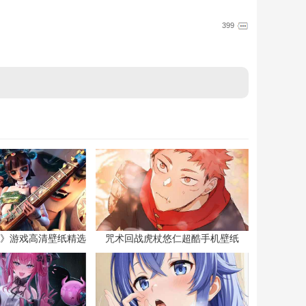
399
》游戏高清壁纸精选
咒术回战虎杖悠仁超酷手机壁纸