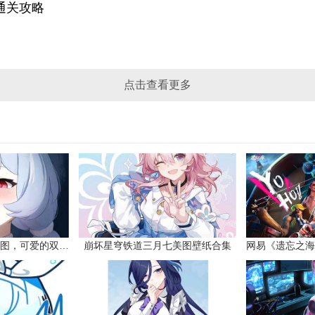
通关攻略
点击查看更多
原神希格雯同人本子图，可爱的双马尾
崩坏星穹铁道三月七美图壁纸合集
网易《遗忘之海