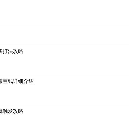
簇打法攻略
赚宝钱详细介绍
就触发攻略