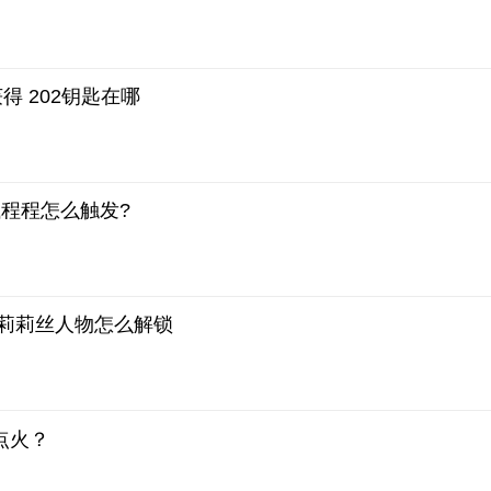
得 202钥匙在哪
程程怎么触发?
 莉莉丝人物怎么解锁
点火？