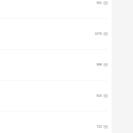
451
1076
998
915
723