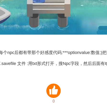
npc后都有带那个好感度代码:***optionvalue:数值;
ata/.savefile 文件 :用txt形式打开，搜Npc字段，然后后
0