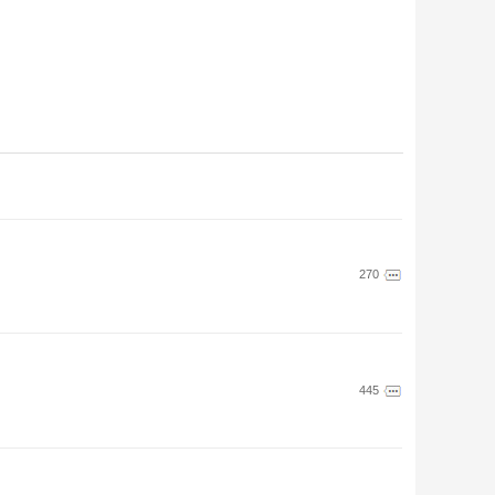
270
445