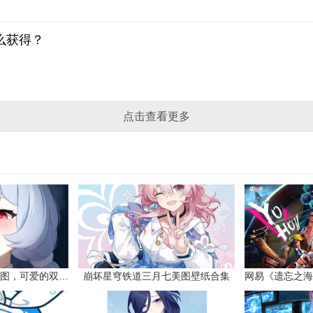
么获得？
点击查看更多
原神希格雯同人本子图，可爱的双马尾
崩坏星穹铁道三月七美图壁纸合集
网易《遗忘之海