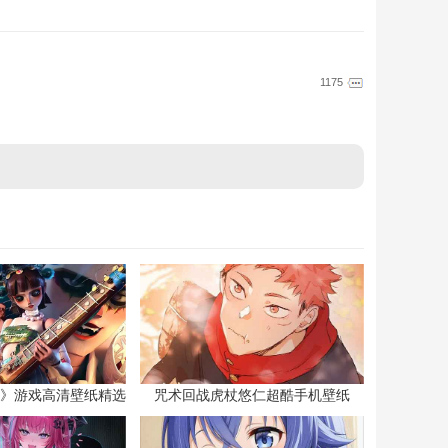
1175
》游戏高清壁纸精选
咒术回战虎杖悠仁超酷手机壁纸