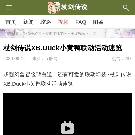
杖剑传说
首页
新闻
攻略
视频
FAQ
图鉴
当前位置：
RPG手游网
>
杖剑传说专区
>
手游视频
> 正文
杖剑传说XB.Duck小黄鸭联动活动速览
2026-06-16
来源：互联网
点击：289
超强幻兽冒险鸭白送！还有可爱的联动幻装~杖剑传说
XB.Duck小黄鸭联动活动速览!