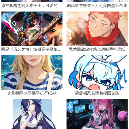
原神希格雯同人本子图，可爱的双马尾
崩坏星穹铁道三月七美图壁纸合集
网易《遗忘之海》游戏高清壁纸精选
咒术回战虎杖悠仁超酷手机壁纸
火影纲手水手装手机壁纸AI
碧蓝档案表情包梗图合集