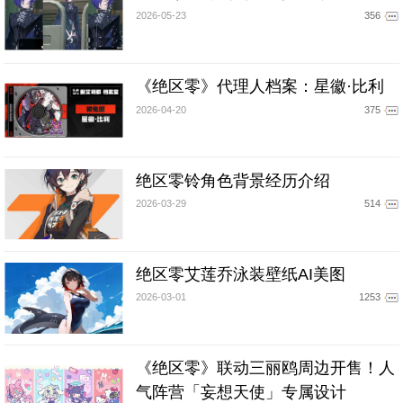
2026-05-23
356
《绝区零》代理人档案：星徽·比利
2026-04-20
375
绝区零铃角色背景经历介绍
2026-03-29
514
绝区零艾莲乔泳装壁纸AI美图
2026-03-01
1253
《绝区零》联动三丽鸥周边开售！人
气阵营「妄想天使」专属设计