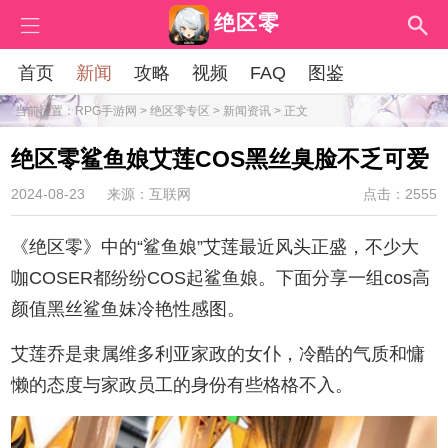
绝区零
首页
新闻
攻略
视频
FAQ
图鉴
当前位置：
RPG手游网
>
绝区零专区
>
新闻资讯
> 正文
绝区零鲨鱼娘艾莲COS黑丝臭脸不乏可爱
2024-08-23
来源：互联网
点击：2555
《绝区零》中的“鲨鱼娘”艾莲最近风头正盛，不少大
咖COSER都纷纷COS起鲨鱼娘。下面分享一组cos高
颜值黑丝鲨鱼妹冷艳性感图。
艾莲乔是隶属维多利亚家政的女仆，冷酷的气质和慵
懒的态度与家政员工的身份有些格格不入。