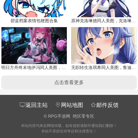
碧蓝档案表情包梗图合集
原神克洛琳德同人美图，克洛琳德战败会怎样
明日方舟终末地伊冯同人美图，粉毛恶魔伊冯
无职转生洛琪希同人美图，鲁迪的二老婆
点击查看更多
返回主站
网站地图
邮件反馈
©
RPG手游网
绝区零专区
本站内容均来自网络转载，如有侵权请邮件通知我们删除！
本站不承担任何争议和法律责任！