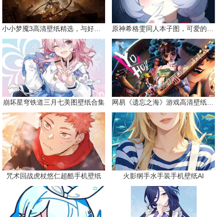
小小梦魇3高清壁纸精选，与好友一同面对恐惧
原神希格雯同人本子图，可爱的双马尾
崩坏星穹铁道三月七美图壁纸合集
网易《遗忘之海》游戏高清壁纸精选
咒术回战虎杖悠仁超酷手机壁纸
火影纲手水手装手机壁纸AI