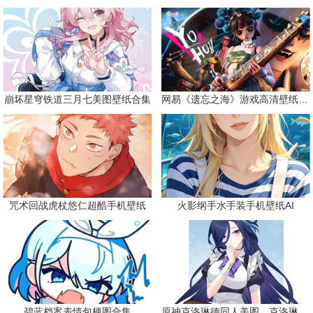
崩坏星穹铁道三月七美图壁纸合集
网易《遗忘之海》游戏高清壁纸精选
咒术回战虎杖悠仁超酷手机壁纸
火影纲手水手装手机壁纸AI
碧蓝档案表情包梗图合集
原神克洛琳德同人美图，克洛琳德战败会怎样