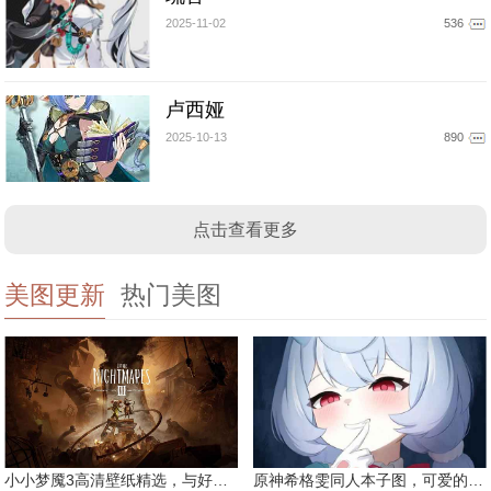
2025-11-02
536
卢西娅
2025-10-13
890
点击查看更多
美图更新
热门美图
小小梦魇3高清壁纸精选，与好友一同面对恐惧
原神希格雯同人本子图，可爱的双马尾