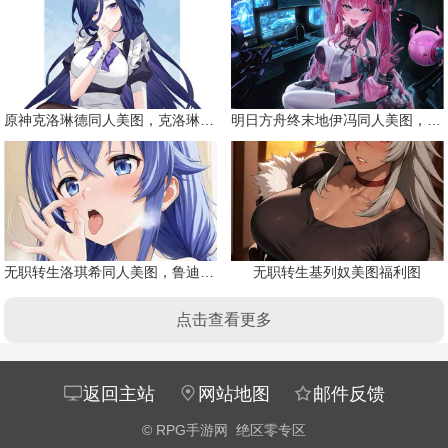
原神克洛琳德同人美图，克洛琳德战败会怎样
明日方舟终末地伊冯同人美图，粉毛恶魔伊冯
无职转生洛琪希同人美图，鲁迪的二老婆
无职转生基列奴美图福利图
点击查看更多
返回主站
网站地图
邮件反馈
©
RPG手游网
绝区零专区