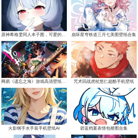
原神希格雯同人本子图，可爱的双马尾
崩坏星穹铁道三月七美图壁纸合集
网易《遗忘之海》游戏高清壁纸精选
咒术回战虎杖悠仁超酷手机壁纸
火影纲手水手装手机壁纸AI
碧蓝档案表情包梗图合集