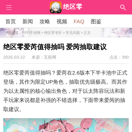
绝区零
首页
新闻
攻略
视频
FAQ
图鉴
当前位置：
RPG手游网
>
绝区零专区
>
常见问题
> 正文
绝区零爱芮值得抽吗 爱苪抽取建议
2026-03-22
来源：互联网
点击：390
绝区零爱芮值得抽吗？爱芮在2.6版本下半卡池中正式
登场，其作为限定UP角色，抽取优先级极高。而其作
为以太属性的核心输出角色，对于以太阵容玩法和新
手玩家来说都是补强的不错选择，下面带来爱苪的抽
取建议。