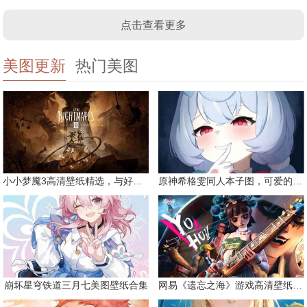
点击查看更多
美图更新
热门美图
小小梦魇3高清壁纸精选，与好友一同面对恐惧
原神希格雯同人本子图，可爱的双马尾
崩坏星穹铁道三月七美图壁纸合集
网易《遗忘之海》游戏高清壁纸精选