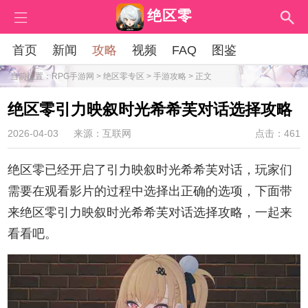
绝区零
首页
新闻
攻略
视频
FAQ
图鉴
当前位置：
RPG手游网
>
绝区零专区
>
手游攻略
> 正文
绝区零引力映叙时光希希芙对话选择攻略
2026-04-03
来源：互联网
点击：461
绝区零已经开启了引力映叙时光希希芙对话，玩家们
需要在观看影片的过程中选择出正确的选项，下面带
来绝区零引力映叙时光希希芙对话选择攻略，一起来
看看吧。